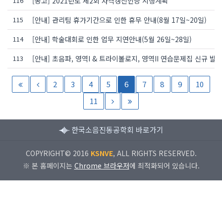
116
[공고] 2021년도 제2회 자격갱신인증 시행계획
115
[안내] 관리팀 휴가기간으로 인한 휴무 안내(8월 17일~20일)
114
[안내] 학술대회로 인한 업무 지연안내(5월 26일~28일)
113
[안내] 초음파, 영역I & 트라이볼로지, 영역II 연습문제집 신규 발
2
3
4
5
6
7
8
9
10
11
한국소음진동공학회 바로가기
COPYRIGHT© 2016
KSNVE
, ALL RIGHTS RESERVED.
※ 본 홈페이지는
Chrome 브라우저
에 최적화되어 있습니다.