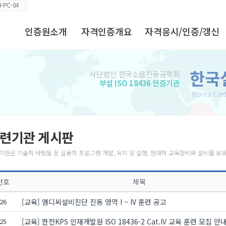
-PC-04
인증원소개
자격인증개요
자격응시/인증/갱신
원장 인사말
인증분야 및 영역
원서접수 안내
한국
사단법인 한국소음진동공학회
홍보자료
자격인증/갱신 절차
자격인증/갱신 안내
부설 ISO 18436 인증기관
Korea Cert
공평성 선언문
응시/인증/갱신
수험표
요구사항
사업계획
합격자
자격인증기술자
윤리규정
국내∙외 인정현황
자격인증
련기관 게시판
자격인증 정지 및
인증기준 및
자격갱신
기관은 기술적 바탕을 둔 실용적 프로그램 개발, 유지 및 실행, 현대적 교육장비와 설비를 보
취소기준
인정체계
인증받은 자의
조직도
번호
의무/권리
제목
연혁
26
[교육] 엠디씨설비진단 진동 영역 I ~ IV 훈련 공고
찾아오시는 길
25
[교육] 한전KPS 인재개발원 ISO 18436-2 Cat.IV 교육 훈련 모집 안