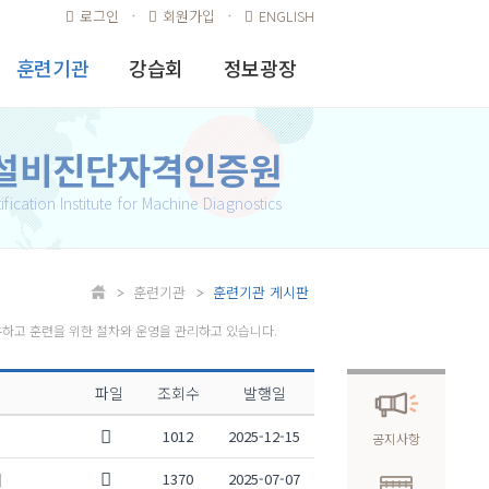
로그인
회원가입
ENGLISH
훈련기관
강습회
정보광장
승인 훈련기관
행사안내
공지사항
현황
설비진단자격인증원
참가등록
FAQ
훈련기관 신청
ification Institute for Machine Diagnostics
발표(강연)
건의/불만 및
훈련기관 게시판
확인서
이의처리 안내
자료실
훈련기관
훈련기관 게시판
자격인증시험
합격률
유하고 훈련을 위한 절차와 운영을 관리하고 있습니다.
기술 인증자 명단
파일
조회수
발행일
인증시험 교재
1012
2025-12-15
공지사항
내
1370
2025-07-07