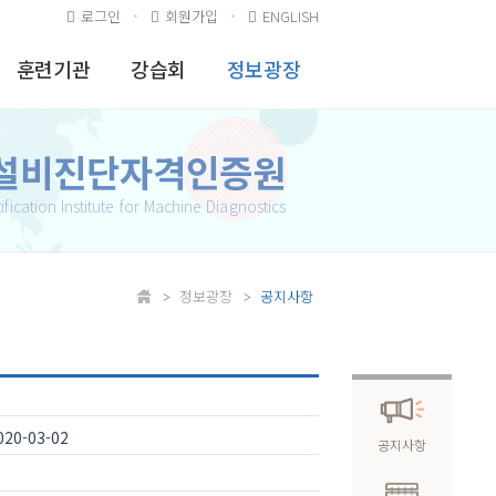
로그인
회원가입
ENGLISH
훈련기관
강습회
정보광장
승인 훈련기관
행사안내
공지사항
현황
설비진단자격인증원
참가등록
FAQ
훈련기관 신청
ification Institute for Machine Diagnostics
발표(강연)
건의/불만 및
훈련기관 게시판
확인서
이의처리 안내
자료실
정보광장
공지사항
자격인증시험
합격률
기술 인증자 명단
인증시험 교재
020-03-02
공지사항