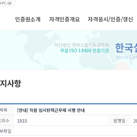
-PC-04
인증원소개
자격인증개요
자격응시/인증/갱신
원장 인사말
인증분야 및 영역
원서접수 안내
한국
사단법인 한국소음진동공학회
홍보자료
자격인증/갱신 절차
자격인증/갱신 안내
부설 ISO 18436 인증기관
Korea Cert
공평성 선언문
응시/인증/갱신
수험표
요구사항
사업계획
합격자
자격인증기술자
윤리규정
국내∙외 인정현황
자격인증
지사항
자격인증 정지 및
인증기준 및
자격갱신
취소기준
인정체계
인증받은 자의
조직도
제목
[안내] 직원 임시탄력근무제 시행 안내
의무/권리
연혁
조회수
발행일
1933
2
찾아오시는 길
부파일