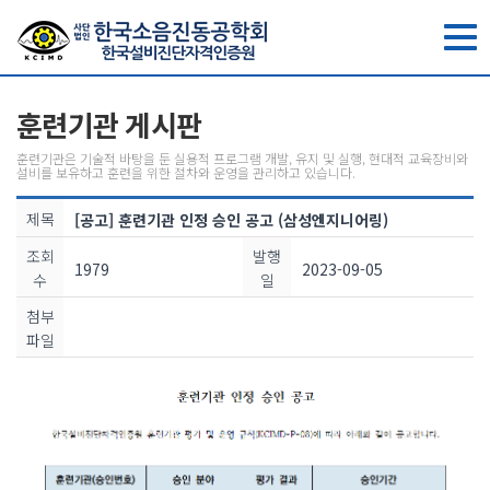
toggle
navig
훈련기관 게시판
훈련기관은 기술적 바탕을 둔 실용적 프로그램 개발, 유지 및 실행, 현대적 교육장비와
설비를 보유하고 훈련을 위한 절차와 운영을 관리하고 있습니다.
제목
[공고] 훈련기관 인정 승인 공고 (삼성엔지니어링)
조회
발행
1979
2023-09-05
수
일
첨부
파일